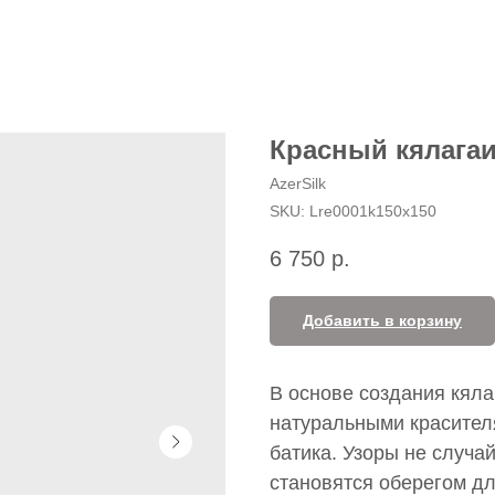
Красный кялага
AzerSilk
SKU:
Lre0001k150x150
6 750
р.
Добавить в корзину
В основе создания кял
натуральными красителя
батика. Узоры не случа
становятся оберегом для