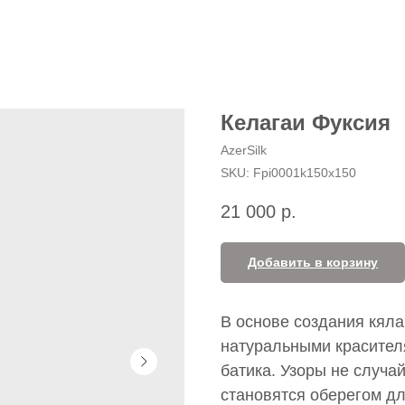
Келагаи Фуксия
AzerSilk
SKU:
Fpi0001k150x150
21 000
р.
Добавить в корзину
В основе создания кял
натуральными красителя
батика. Узоры не случа
становятся оберегом для